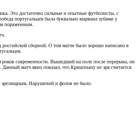
бика. Это достаточно сильные и опытные футболисты, с
победа португальцев была буквально вырвана зубами у
оля пораженным.
тч.
д российской сборной. О том матче было хорошо написано в
тугальцев.
 игроков современности. Вышедший на поле после перерыва, он
. Данный матч явно показал, что Криштиану не зря считается
но зрелищным. Нарушений и фолов не было.