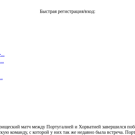
Быстрая регистрация/вход:
..
..
..
ищеский матч между Португалией и Хорватией завершился побед
скую команду, с которой у них так же недавно была встреча. Пор