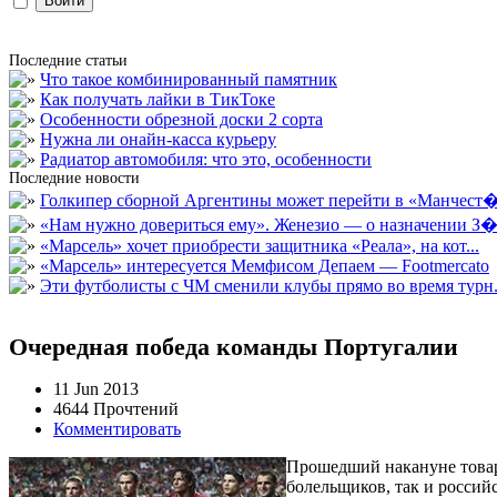
Последние статьи
Что такое комбинированный памятник
Как получать лайки в ТикТоке
Особенности обрезной доски 2 сорта
Нужна ли онайн-касса курьеру
Радиатор автомобиля: что это, особенности
Последние новости
Голкипер сборной Аргентины может перейти в «Манчест�.
«Нам нужно довериться ему». Женезио — о назначении З�.
«Марсель» хочет приобрести защитника «Реала», на кот...
«Марсель» интересуется Мемфисом Депаем — Footmercato
Эти футболисты с ЧМ сменили клубы прямо во время турн.
Очередная победа команды Португалии
11 Jun 2013
4644 Прочтений
Комментировать
Прошедший накануне товар
болельщиков, так и россий