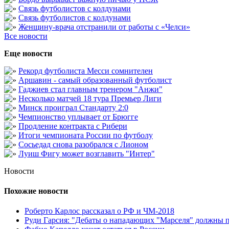
Связь футболистов с колдунами
Связь футболистов с колдунами
Женщину-врача отстранили от работы с «Челси»
Все новости
Еще новости
Рекорд футболиста Месси сомнителен
Аршавин - самый образованный футболист
Гаджиев стал главным тренером "Анжи"
Несколько матчей 18 тура Премьер Лиги
Минск проиграл Стандарту 2:0
Чемпионство уплывает от Брюгге
Продление контракта с Рибери
Итоги чемпионата России по футболу
Сосьедад снова разобрался с Лионом
Луиш Фигу может возглавить "Интер"
Новости
Похожие новости
Роберто Карлос рассказал о РФ и ЧМ-2018
Руди Гарсия: "Дебаты о нападающих "Марселя" должны п