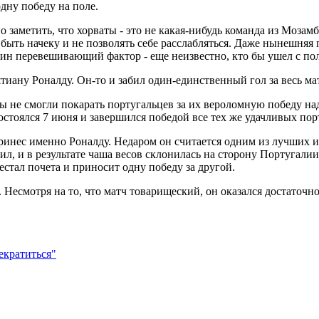
одну победу на поле.
 заметить, что хорваты - это не какая-нибудь команда из Мозам
быть начеку и не позволять себе расслабляться. Даже нынешняя 
дин перевешивающий фактор - еще неизвестно, кто бы ушел с п
иану Роналду. Он-то и забил один-единственный гол за весь ма
ты не смогли покарать португальцев за их вероломную победу на
состоялся 7 июня и завершился победой все тех же удачливых пор
 принес именно Роналду. Недаром он считается одним из лучших
л, и в результате чаша весов склонилась на сторону Португалии
стал почета и приносит одну победу за другой.
 Несмотря на то, что матч товарищеский, он оказался достаточ
екратиться"