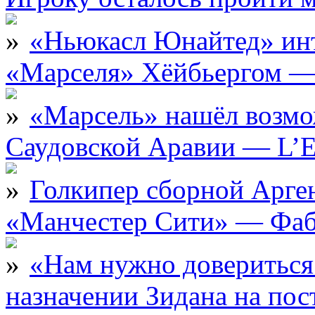
«Ньюкасл Юнайтед» инт
«Марселя» Хёйбьергом — 
«Марсель» нашёл возмо
Саудовской Аравии — L’E
Голкипер сборной Арге
«Манчестер Сити» — Фаб
«Нам нужно довериться
назначении Зидана на по