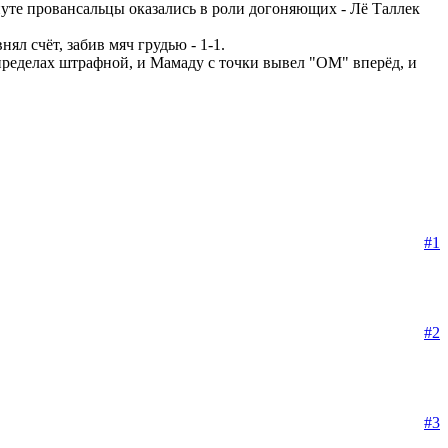
нуте провансальцы оказались в роли догоняющих - Лё Таллек
ял счёт, забив мяч грудью - 1-1.
 пределах штрафной, и Мамаду с точки вывел "ОМ" вперёд, и
#1
#2
#3