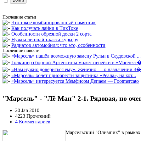
Последние статьи
Что такое комбинированный памятник
Как получать лайки в ТикТоке
Особенности обрезной доски 2 сорта
Нужна ли онайн-касса курьеру
Радиатор автомобиля: что это, особенности
Последние новости
«Марсель» нашёл возможную замену Рульи в Саудовской ...
Голкипер сборной Аргентины может перейти в «Манчест�.
«Нам нужно довериться ему». Женезио — о назначении З�.
«Марсель» хочет приобрести защитника «Реала», на кот...
«Марсель» интересуется Мемфисом Депаем — Footmercato
"Марсель" - "Лё Ман" 2-1. Рядовая, но оч
20 Jan 2010
4223 Прочтений
4 Комментариев
Марсельский "Олимпик" в рамках 