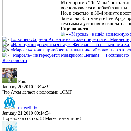
Матч против "Лё Мана" не стал лё
воспользовался ошибкой защиты.
Но, к счастью, к 30-й минуте восс
Затем, на 56-й минуте Бен Арфа б
тем самым установив окончательный
Еще новости
«Марсель» нашёл возможную з
Голкипер сборной Аргентины может перейти в «Манчест
«Нам нужно довериться ему». Женезио — о назначении Зид
«Марсель» хочет приобрести защитника «Реала», на кото
«Марсель» интересуется Мемфисом Депаем — Footmercato
Все новости
Fairal
January 20 2010 23:24:32
Что Атем делает с волосами...ОМГ
marselinio
January 21 2010 00:14:54
Порадовал состав!!!! Marseile чемпион!