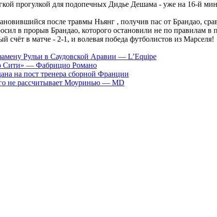
гкой прогулкой для подопечных Дидье Дешама - уже на 16-й ми
тановившийся после травмы Ньянг , получив пас от Брандао, сравн
росил в прорыв Брандао, которого остановили не по правилам в
 счёт в матче - 2-1, и волевая победа футболистов из Марселя!
амену Рульи в Саудовской Аравии — L’Equipe
ер Сити» — Фабрицио Романо
ана на пост тренера сборной Франции
рого не рассчитывает Моуринью — MD