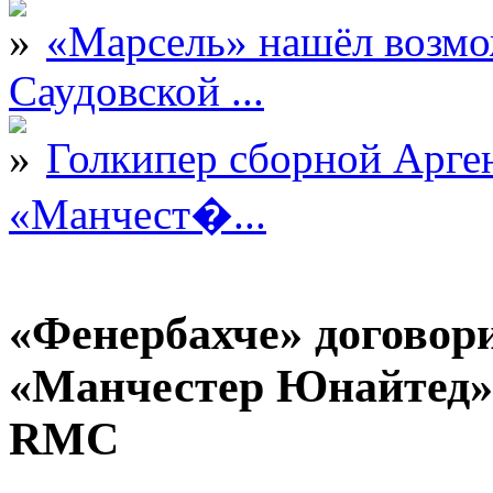
«Марсель» нашёл возмо
Саудовской ...
Голкипер сборной Арге
«Манчест�...
«Фенербахче» договор
«Манчестер Юнайтед» 
RMC