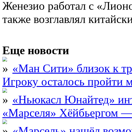
Женезио работал с «Лион
также возглавлял китайск
Еще новости
«Ман Сити» близок к тр
Игроку осталось пройти 
«Ньюкасл Юнайтед» инт
«Марселя» Хёйбьергом — 
«Марсель» нашёл возмо