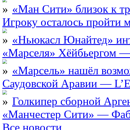
«Ман Сити» близок к тр
Игроку осталось пройти 
«Ньюкасл Юнайтед» инт
«Марселя» Хёйбьергом — 
«Марсель» нашёл возмо
Саудовской Аравии — L’E
Голкипер сборной Арге
«Манчестер Сити» — Фаб
Все новости