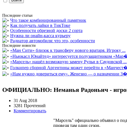
Последние статьи
Что такое комбинированный памятник
Как получать лайки в ТикТоке
Особенности обрезной доски 2 сорта
Нужна ли онайн-касса курьеру
Радиатор автомобиля: что это, особенности
Последние новости
«Ман Сити» близок к трансферу нового вратаря. Игроку ...
«Ньюкасл Юнайтед» интересуется полузащитником «Мар�
«Марсель» нашёл возможную замену Рульи в Саудовской ...
Голкипер сборной Аргентины может перейти в «Манчест�.
«Нам нужно довериться ему». Женезио — о назначении З�.
ОФИЦИАЛЬНО: Неманья Радоньич - игр
31 Aug 2018
3281 Прочтений
Комментировать
"Марсель" официально объявил о под
проведя там один сезон.