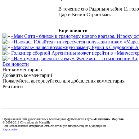
В течение его Радоньич забил 11 гол
Цар и Кевин Строотман.
Еще новости
«Ман Сити» близок к трансферу нового вратаря. Игроку о
«Ньюкасл Юнайтед» интересуется полузащитником «Марсе
«Марсель» нашёл возможную замену Рульи в Саудовской А
Голкипер сборной Аргентины может перейти в «Манчест
«Нам нужно довериться ему». Женезио — о назначении Зид
Все новости
Нет комментариев.
Добавить комментарий
Пожалуйста, авторизуйтесь для добавления комментария.
Рейтинги
Официальный сайт русскоязычных болельщиков футбольного клуба
«Олимпик» Марсель
© 2006-2012 Olympique de Marseille
При использовании материалов ставьте активную гиперссылку на olympique.ru
Карта сайта