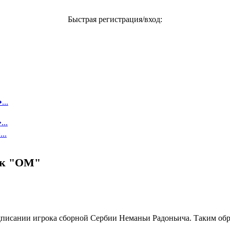
Быстрая регистрация/вход:
...
..
..
ок "ОМ"
писании игрока сборной Сербии Неманьи Радоньича. Таким обр