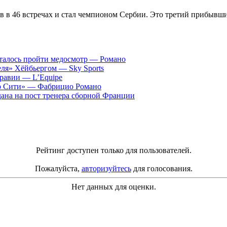
ов в 46 встречах и стал чемпионом Сербии. Это третий прибывш
сталось пройти медосмотр — Романо
ля» Хёйбьергом — Sky Sports
равии — L’Equipe
ер Сити» — Фабрицио Романо
ана на пост тренера сборной Франции
Рейтинг доступен только для пользователей.
Пожалуйста,
авторизуйтесь
для голосования.
Нет данных для оценки.