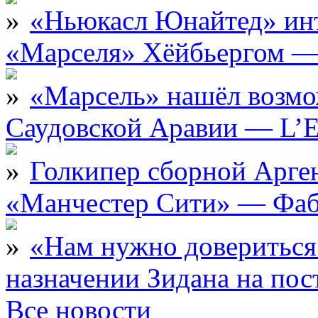
«Ньюкасл Юнайтед» инт
«Марселя» Хёйбьергом — 
«Марсель» нашёл возмо
Саудовской Аравии — L’E
Голкипер сборной Арге
«Манчестер Сити» — Фаб
«Нам нужно довериться
назначении Зидана на по
Все новости