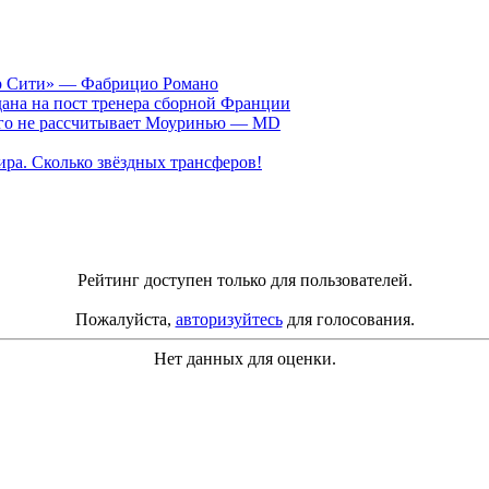
ер Сити» — Фабрицио Романо
ана на пост тренера сборной Франции
рого не рассчитывает Моуринью — MD
ра. Сколько звёздных трансферов!
Рейтинг доступен только для пользователей.
Пожалуйста,
авторизуйтесь
для голосования.
Нет данных для оценки.