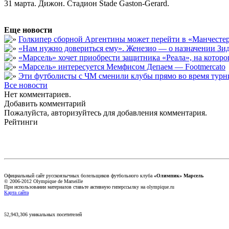
31 марта. Дижон. Стадион Stade Gaston-Gerard.
Еще новости
Голкипер сборной Аргентины может перейти в «Манчест
«Нам нужно довериться ему». Женезио — о назначении Зид
«Марсель» хочет приобрести защитника «Реала», на кото
«Марсель» интересуется Мемфисом Депаем — Footmercato
Эти футболисты с ЧМ сменили клубы прямо во время турни
Все новости
Нет комментариев.
Добавить комментарий
Пожалуйста, авторизуйтесь для добавления комментария.
Рейтинги
Официальный сайт русскоязычных болельщиков футбольного клуба
«Олимпик» Марсель
© 2006-2012 Olympique de Marseille
При использовании материалов ставьте активную гиперссылку на olympique.ru
Карта сайта
52,943,306 уникальных посетителей