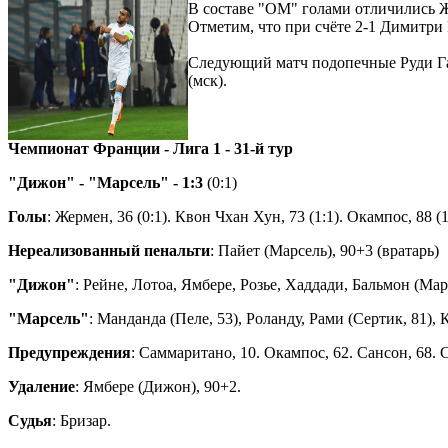
В составе "ОМ" голами отличились Ж
Отметим, что при счёте 2-1 Димитри 
Следующий матч подопечные Руди Гар
(мск).
Чемпионат Франции - Лига 1 - 31-й тур
"Дижон" - "Марсель" - 1:3
(0:1)
Голы
: Жермен, 36 (0:1). Квон Чхан Хун, 73 (1:1). Окампос, 88 (1
Нереализованный пенальти
: Пайет (Марсель), 90+3 (вратарь)
"Дижон"
: Рейне, Лотоа, Ямбере, Розье, Хаддади, Бальмон (Ма
"Марсель"
: Манданда (Пеле, 53), Роланду, Рами (Сертик, 81),
Предупреждения
: Саммаритано, 10. Окампос, 62. Сансон, 68. 
Удаление
: Ямбере (Дижон), 90+2.
Судья
: Бризар.