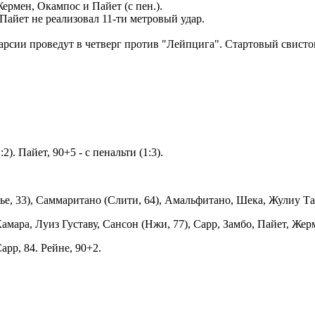
ермен, Окампос и Пайет (с пен.).
Пайет не реализовал 11-ти метровый удар.
сии проведут в четверг против "Лейпцига". Стартовый свисток
:2). Пайет, 90+5 - с пенальти (1:3).
рье, 33), Саммаритано (Слити, 64), Амальфитано, Шека, Жулиу Т
 Камара, Луиз Густаву, Сансон (Нжи, 77), Сарр, Замбо, Пайет, Же
Сарр, 84. Рейне, 90+2.