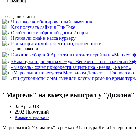
Последние статьи
Что такое комбинированный памятник
Как получать лайки в ТикТоке
Особенности обрезной доски 2 сорта
Нужна ли онайн-касса курьеру
Радиатор автомобиля: что это, особенности
Последние новости
Голкипер сборной Аргентины может перейти в «Манчест�.
«Нам нужно довериться ему». Женезио — о назначении З�.
«Марсель» хочет приобрести защитника «Реала», на кот...
«Марсель» интересуется Мемфисом Депаем — Footmercato
Эти футболисты с ЧМ сменили клубы прямо во время турн.
"Марсель" на выезде выиграл у "Дижона"
02 Apr 2018
2992 Прочтений
Комментировать
Марсельский "Олимпик" в рамках 31-го тура Лиги1 уверенно о