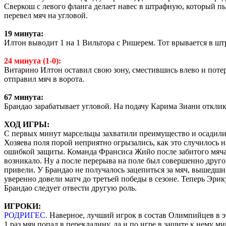
Сверкош с левого фланга делает навес в штрафную, который п
перевел мяч на угловой.
19 минута:
Илтон выводит 1 на 1 Вильтора с Ришерем. Тот врывается в шт
24 минута (1-0):
Витарино Илтон оставил свою зону, сместившись влево и потер
отправил мяч в ворота.
67 минута:
Брандао зарабатывает угловой. На подачу Карима Зиани отклик
ХОД ИГРЫ:
С первых минут марсельцы захватили преимущество и осадили 
Хозяева поля порой неприятно огрызались, как это случилось 
ошибкой защиты. Команда Франсиса Жийо после забитого мяча 
возникало. Ну а после перерыва на поле был совершенно друг
привели. У Брандао не получалось зацепиться за мяч, вышедш
уверенно довели матч до третьей победы в сезоне. Теперь Эрик
Брандао следует отвести другую роль.
ИГРОКИ:
РОДРИГЕС.
Наверное, лучший игрок в состав Олимпийцев в э
1 раз мяч попал в перекладину, да и по игре в защите к нему 