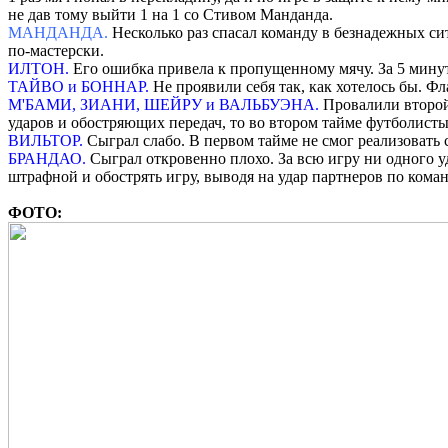
не дав тому выйти 1 на 1 со Стивом Манданда.
МАНДАНДА.
Несколько раз спасал команду в безнадежных си
по-мастерски.
ИЛТОН.
Его ошибка привела к пропущенному мячу. За 5 минут 
ТАЙВО и БОННАР.
Не проявили себя так, как хотелось бы. Ф
М'БАМИ, ЗИАНИ, ШЕЙРУ и ВАЛЬБУЭНА.
Провалили второй
ударов и обостряющих передач, то во втором тайме футболист
ВИЛЬТОР.
Сыграл слабо. В первом тайме не смог реализовать
БРАНДАО.
Сыграл откровенно плохо. За всю игру ни одного у
штрафной и обострять игру, выводя на удар партнеров по ком
ФОТО: