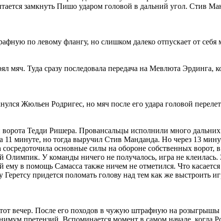
ытается замкнуть Пишо ударом головой в дальний угол. Стив Ма
рафную по левому флангу, но слишком далеко отпускает от себя 
ял мяч. Туда сразу последовала передача на Мевлюта Эрдинга, 
нулся Жюльен Родригес, но мяч после его удара головой перелет
ворота Тедди Ришера. Провансальцы исполнили много дальних уд
на 11 минуте, но тогда выручил Стив Манданда. Но через 13 мин
сосредоточила основные силы на обороне собственных ворот, в 
ой Олимпик. У команды ничего не получалось, игра не клеилась.
ий ему в помощь Самасса также ничем не отметился. Что касает
у Геретсу придется поломать голову над тем как же выстроить и
тот вечер. После его походов в чужую штрафную на розыгрышы 
минимум претензий. Вспоминается момент в самом начале, когда 