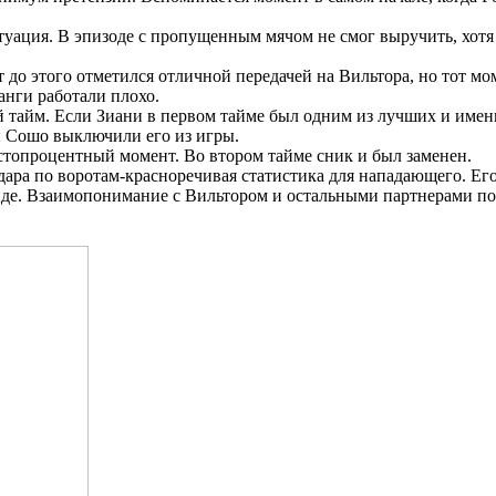
туация. В эпизоде с пропущенным мячом не смог выручить, хотя 
до этого отметился отличной передачей на Вильтора, но тот мом
ланги работали плохо.
 тайм. Если Зиани в первом тайме был одним из лучших и именн
ы Сошо выключили его из игры.
 стопроцентный момент. Во втором тайме сник и был заменен.
дара по воротам-красноречивая статистика для нападающего. Его
анде. Взаимопонимание с Вильтором и остальными партнерами по