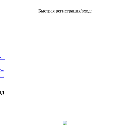
Быстрая регистрация/вход:
...
..
..
яд