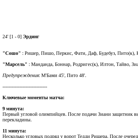
24' [1 - 0]
Эрдинг
"Сошо"
: Ришер, Пишо, Перкис, Фати, Даф, Будебуз, Пито(к), 
"Марсель"
: Манданда, Боннар, Родригес(к), Илтон, Тайво, Зиа
Предупреждения
: М'Бами 45', Пито 48'.
-----------------------------
Ключевые моменты матча:
9 минута:
Первый угловой олимпийцев. После подачи Зиани защитник выб
перекладины.
11 минута:
Несколько угловых подряд у ворот Тедди Ришера. После очеред