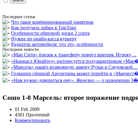
Последние статьи
Что такое комбинированный памятник
Как получать лайки в ТикТоке
Особенности обрезной доски 2 сорта
Нужна ли онайн-касса курьеру
Радиатор автомобиля: что это, особенности
Последние новости
«Ман Сити» близок к трансферу нового вратаря. Игроку ...
«Ньюкасл Юнайтед» интересуется полузащитником «Мар�
«Марсель» нашёл возможную замену Рульи в Саудовской ...
Голкипер сборной Аргентины может перейти в «Манчест�.
«Нам нужно довериться ему». Женезио — о назначении З�.
Сошо 1-0 Марсель: второе поражение подр
01 Feb 2009
4361 Прочтений
Комментировать