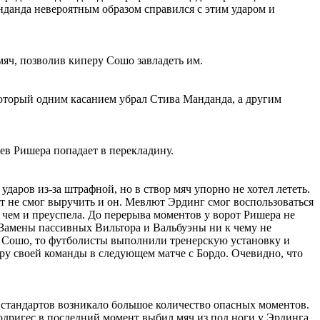
нданда невероятным образом справился с этим ударом и
мяч, позволив киперу Сошо завладеть им.
который одним касанием убрал Стива Манданда, а другим
ев Ришера попадает в перекладину.
аров из-за штрафной, но в створ мяч упорно не хотел лететь.
ут не смог выручить и он. Мевлют Эрдинг смог воспользоваться
чем и преуспела. До перерыва моментов у ворот Ришера не
 Замены пассивных Вильтора и Вальбуэны ни к чему не
ся Сошо, то футболисты выполнили тренерскую установку и
гру своей команды в следующем матче с Бордо. Очевидно, что
стандартов возникало большое количество опасных моментов.
Родригес в последний момент выбил мяч из под ноги у Эрдинга,