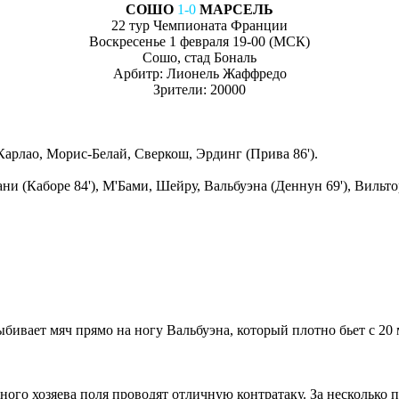
СОШО
1-0
МАРСЕЛЬ
22 тур Чемпионата Франции
Воскресенье 1 февраля 19-00 (МСК)
Сошо, стад Бональ
Арбитр: Лионель Жаффредо
Зрители: 20000
Карлао, Морис-Белай, Сверкош, Эрдинг (Прива 86').
ни (Каборе 84'), М'Бами, Шейру, Вальбуэна (Деннун 69'), Вильтор
ивает мяч прямо на ногу Вальбуэна, который плотно бьет с 20 
ного хозяева поля проводят отличную контратаку. За несколько 