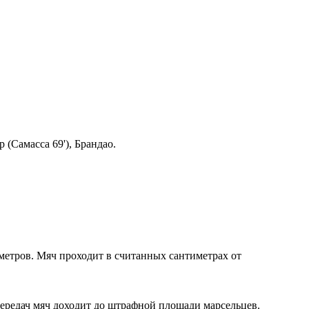
 (Самасса 69'), Брандао.
метров. Мяч проходит в считанных сантиметрах от
передач мяч доходит до штрафной площади марсельцев.