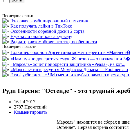
Последние статьи
Что такое комбинированный памятник
Как получать лайки в ТикТоке
Особенности обрезной доски 2 сорта
Нужна ли онайн-касса курьеру
Радиатор автомобиля: что это, особенности
Последние новости
Голкипер сборной Аргентины может перейти в «Манчест�.
«Нам нужно довериться ему». Женезио — о назначении З�.
«Марсель» хочет приобрести защитника «Реала», на кот...
«Марсель» интересуется Мемфисом Депаем — Footmercato
Эти футболисты с ЧМ сменили клубы прямо во время турн.
Руди Гарсия: "Остенде" - это трудный жре
16 Jul 2017
2787 Прочтений
Комментировать
"Марсель" находится на сборах в шв
"Остенде". Первая встреча состоится 