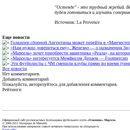
"Остенде" - это трудный жребий. Вс
будем готовиться и изучать соперник
Источник: La Provence
Еще новости
Голкипер сборной Аргентины может перейти в «Манчест
«Нам нужно довериться ему». Женезио — о назначении Зид
«Марсель» хочет приобрести защитника «Реала», на кото
«Марсель» интересуется Мемфисом Депаем — Footmercato
Эти футболисты с ЧМ сменили клубы прямо во время турни
Все новости
Нет комментариев.
Добавить комментарий
Пожалуйста, авторизуйтесь для добавления комментария.
Рейтинги
Официальный сайт русскоязычных болельщиков футбольного клуба
«Олимпик» Марсель
© 2006-2012 Olympique de Marseille
При использовании материалов ставьте активную гиперссылку на olympique.ru
Карта сайта