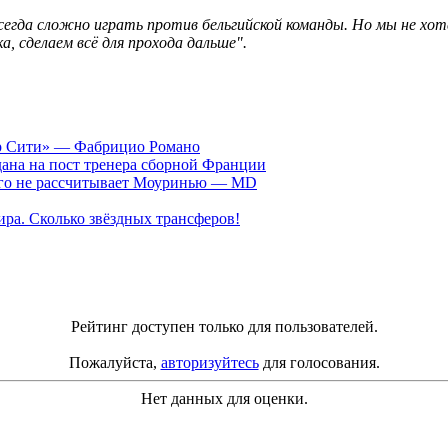
егда сложно играть против бельгийской команды. Но мы не хот
а, сделаем всё для прохода дальше".
ер Сити» — Фабрицио Романо
ана на пост тренера сборной Франции
рого не рассчитывает Моуринью — MD
ра. Сколько звёздных трансферов!
Рейтинг доступен только для пользователей.
Пожалуйста,
авторизуйтесь
для голосования.
Нет данных для оценки.