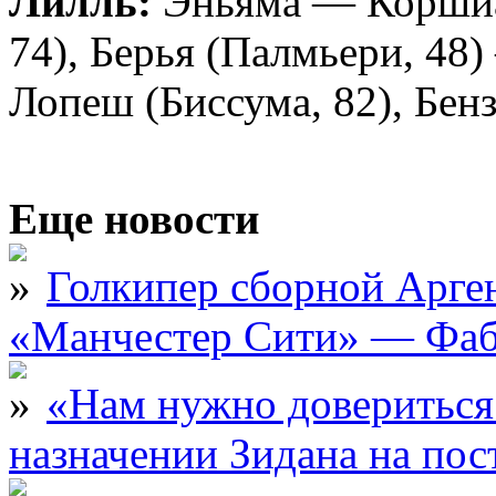
Лилль:
Эньяма — Коршиа,
74), Берья (Палмьери, 48
Лопеш (Биссума, 82), Бен
Еще новости
Голкипер сборной Арге
«Манчестер Сити» — Фаб
«Нам нужно довериться
назначении Зидана на по