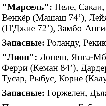
"Марсель":
Пеле, Сакаи,
Венкёр (Машаш 74’), Лейя
(Н'Джие 72’), Замбо-Анги
Запасные:
Роланду, Рекик
"Лион":
Лопеш, Янга-Мби
Ферри (Кеман 84’), Дардер
Тусар, Рыбус, Корне (Калу
Запасные:
Горжелен, Дьяа