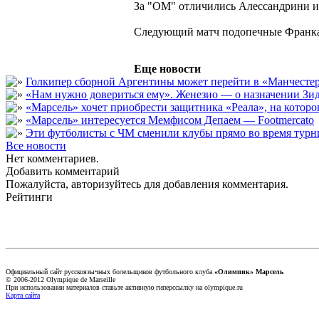
За "ОМ" отличились Алессандрини и 
Следующий матч подопечные Франка П
Еще новости
Голкипер сборной Аргентины может перейти в «Манчест
«Нам нужно довериться ему». Женезио — о назначении Зид
«Марсель» хочет приобрести защитника «Реала», на кото
«Марсель» интересуется Мемфисом Депаем — Footmercato
Эти футболисты с ЧМ сменили клубы прямо во время турни
Все новости
Нет комментариев.
Добавить комментарий
Пожалуйста, авторизуйтесь для добавления комментария.
Рейтинги
Официальный сайт русскоязычных болельщиков футбольного клуба
«Олимпик» Марсель
© 2006-2012 Olympique de Marseille
При использовании материалов ставьте активную гиперссылку на olympique.ru
Карта сайта