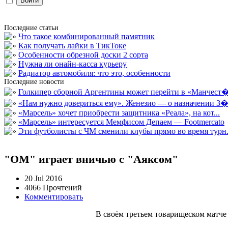
Последние статьи
Что такое комбинированный памятник
Как получать лайки в ТикТоке
Особенности обрезной доски 2 сорта
Нужна ли онайн-касса курьеру
Радиатор автомобиля: что это, особенности
Последние новости
Голкипер сборной Аргентины может перейти в «Манчест�.
«Нам нужно довериться ему». Женезио — о назначении З�.
«Марсель» хочет приобрести защитника «Реала», на кот...
«Марсель» интересуется Мемфисом Депаем — Footmercato
Эти футболисты с ЧМ сменили клубы прямо во время турн.
"ОМ" играет вничью с "Аяксом"
20 Jul 2016
4066 Прочтений
Комментировать
В своём третьем товарищеском матче