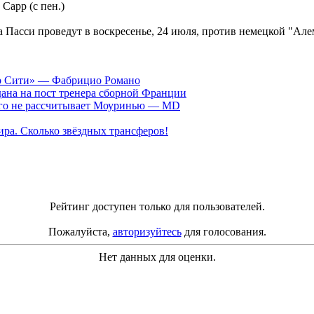
Сарр (с пен.)
асси проведут в воскресенье, 24 июля, против немецкой "Алем
ер Сити» — Фабрицио Романо
ана на пост тренера сборной Франции
рого не рассчитывает Моуринью — MD
ра. Сколько звёздных трансферов!
Рейтинг доступен только для пользователей.
Пожалуйста,
авторизуйтесь
для голосования.
Нет данных для оценки.