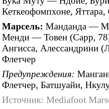
Бука Муту — Ндойе, Бури
Кеткеофомпхоне, Яттара, 
Марсель:
Манданда — Ман
Менди — Товен (Сарр, 78),
Ангисса, Алессандрини (Л
Флетчер
Предупреждения:
Мангани
Флетчер, Батшуайи, Нкул
Источник: Mediafoot Marse