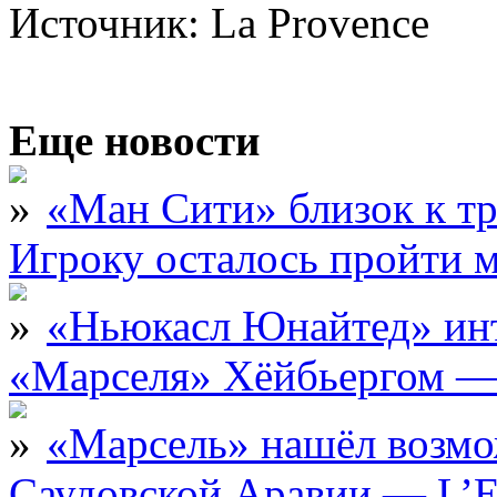
Источник: La Provence
Еще новости
«Ман Сити» близок к тр
Игроку осталось пройти 
«Ньюкасл Юнайтед» инт
«Марселя» Хёйбьергом — 
«Марсель» нашёл возмо
Саудовской Аравии — L’E