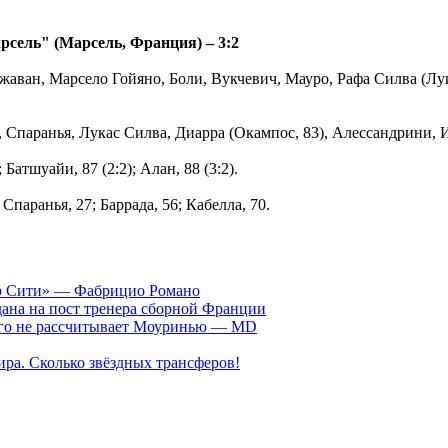
рсель" (Марсель, Франция) – 3:2
жаван, Марсело Гойяно, Боли, Вукчевич, Мауро, Рафа Силва (Луи
Спаранья, Лукас Силва, Диарра (Окампос, 83), Алессандрини, Ис
 Батшуайи, 87 (2:2); Алан, 88 (3:2).
Спаранья, 27; Баррада, 56; Кабелла, 70.
ер Сити» — Фабрицио Романо
ана на пост тренера сборной Франции
рого не рассчитывает Моуринью — MD
ра. Сколько звёздных трансферов!