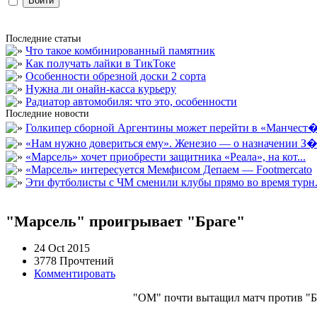
Последние статьи
Что такое комбинированный памятник
Как получать лайки в ТикТоке
Особенности обрезной доски 2 сорта
Нужна ли онайн-касса курьеру
Радиатор автомобиля: что это, особенности
Последние новости
Голкипер сборной Аргентины может перейти в «Манчест�.
«Нам нужно довериться ему». Женезио — о назначении З�.
«Марсель» хочет приобрести защитника «Реала», на кот...
«Марсель» интересуется Мемфисом Депаем — Footmercato
Эти футболисты с ЧМ сменили клубы прямо во время турн.
"Марсель" проигрывает "Браге"
24 Oct 2015
3778 Прочтений
Комментировать
"ОМ" почти вытащил матч против "Бра