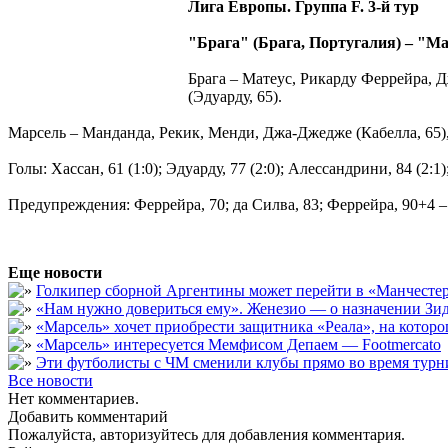
Лига Европы. Группа F. 3-й тур
"Брага" (Брага, Португалия) – "Ма
Брага – Матеус, Рикарду Феррейра, Д
(Эдуарду, 65).
Марсель – Манданда, Рекик, Менди, Джа-Джедже (Кабелла, 65), 
Голы: Хассан, 61 (1:0); Эдуарду, 77 (2:0); Алессандрини, 84 (2:1);
Предупреждения: Феррейра, 70; да Силва, 83; Феррейра, 90+4 – 
Еще новости
Голкипер сборной Аргентины может перейти в «Манчест
«Нам нужно довериться ему». Женезио — о назначении Зид
«Марсель» хочет приобрести защитника «Реала», на кото
«Марсель» интересуется Мемфисом Депаем — Footmercato
Эти футболисты с ЧМ сменили клубы прямо во время турни
Все новости
Нет комментариев.
Добавить комментарий
Пожалуйста, авторизуйтесь для добавления комментария.