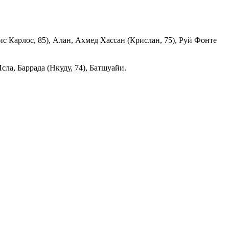
с Карлос, 85), Алан, Ахмед Хассан (Крислан, 75), Руй Фонте
ла, Баррада (Нкуду, 74), Батшуайи.