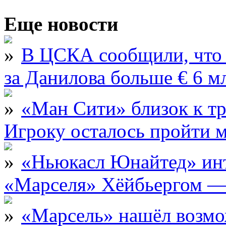
Еще новости
В ЦСКА сообщили, что 
за Данилова больше € 6 м
«Ман Сити» близок к тр
Игроку осталось пройти 
«Ньюкасл Юнайтед» инт
«Марселя» Хёйбьергом — 
«Марсель» нашёл возмо