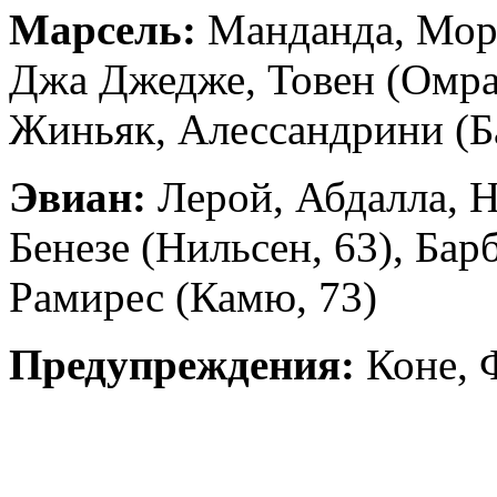
Марсель:
Манданда, Море
Джа Джедже, Товен (Омран
Жиньяк, Алессандрини (Б
Эвиан:
Лерой, Абдалла, Н
Бенезе (Нильсен, 63), Бар
Рамирес (Камю, 73)
Предупреждения:
Коне, 