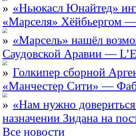
«Ньюкасл Юнайтед» инт
«Марселя» Хёйбьергом — 
«Марсель» нашёл возмо
Саудовской Аравии — L’E
Голкипер сборной Арге
«Манчестер Сити» — Фаб
«Нам нужно довериться
назначении Зидана на по
Все новости