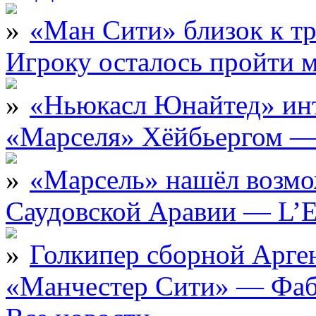
«Ман Сити» близок к тр
Игроку осталось пройти 
«Ньюкасл Юнайтед» инт
«Марселя» Хёйбьергом — 
«Марсель» нашёл возмо
Саудовской Аравии — L’E
Голкипер сборной Арге
«Манчестер Сити» — Фаб