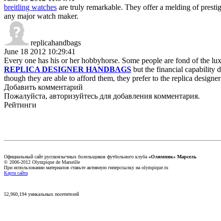
breitling watches
are truly remarkable. They offer a melding of prestig
any major watch maker.
replicahandbags
June 18 2012 10:29:41
Every one has his or her hobbyhorse. Some people are fond of the lu
REPLICA DESIGNER HANDBAGS
but the financial capability 
though they are able to afford them, they prefer to the replica designer
Добавить комментарий
Пожалуйста, авторизуйтесь для добавления комментария.
Рейтинги
Официальный сайт русскоязычных болельщиков футбольного клуба
«Олимпик» Марсель
© 2006-2012 Olympique de Marseille
При использовании материалов ставьте активную гиперссылку на olympique.ru
Карта сайта
52,960,194 уникальных посетителей