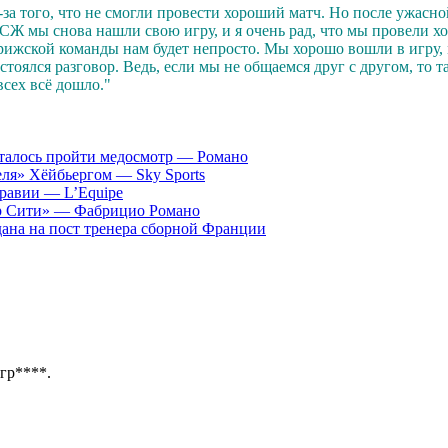
за того, что не смогли провести хороший матч. Но после ужасно
СЖ мы снова нашли свою игру, и я очень рад, что мы провели х
ижской команды нам будет непросто. Мы хорошо вошли в игру, 
остоялся разговор. Ведь, если мы не общаемся друг с другом, то 
всех всё дошло."
сталось пройти медосмотр — Романо
ля» Хёйбьергом — Sky Sports
равии — L’Equipe
ер Сити» — Фабрицио Романо
ана на пост тренера сборной Франции
згр****.