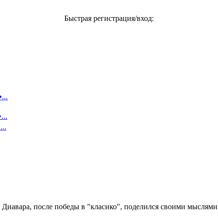
Быстрая регистрация/вход:
...
..
..
иавара, после победы в "класико", поделился своими мыслями