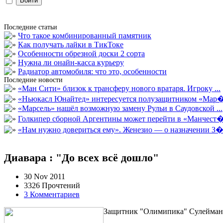
Последние статьи
Что такое комбинированный памятник
Как получать лайки в ТикТоке
Особенности обрезной доски 2 сорта
Нужна ли онайн-касса курьеру
Радиатор автомобиля: что это, особенности
Последние новости
«Ман Сити» близок к трансферу нового вратаря. Игроку ...
«Ньюкасл Юнайтед» интересуется полузащитником «Мар�
«Марсель» нашёл возможную замену Рульи в Саудовской ...
Голкипер сборной Аргентины может перейти в «Манчест�.
«Нам нужно довериться ему». Женезио — о назначении З�.
Диавара : "До всех всё дошло"
30 Nov 2011
3326 Прочтений
3 Комментариев
Защитник "Олимипика" Сулейман Д