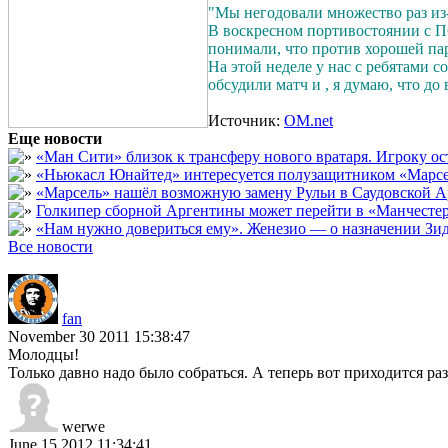
"Мы негодовали множество раз из-
В воскресном портивостоянии с П
понимали, что против хорошей пар
На этой неделе у нас с ребятами с
обсудили матч и , я думаю, что до 
Источник:
OM.net
Еще новости
«Ман Сити» близок к трансферу нового вратаря. Игроку о
«Ньюкасл Юнайтед» интересуется полузащитником «Марсе
«Марсель» нашёл возможную замену Рульи в Саудовской А
Голкипер сборной Аргентины может перейти в «Манчест
«Нам нужно довериться ему». Женезио — о назначении Зид
Все новости
fan
November 30 2011 15:38:47
Молодцы!
Только давно надо было собраться. А теперь вот приходится ра
werwe
June 15 2012 11:34:41