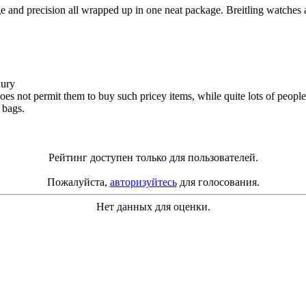
e and precision all wrapped up in one neat package. Breitling watches a
xury
does not permit them to buy such pricey items, while quite lots of peopl
 bags.
Рейтинг доступен только для пользователей.
Пожалуйста,
авторизуйтесь
для голосования.
Нет данных для оценки.