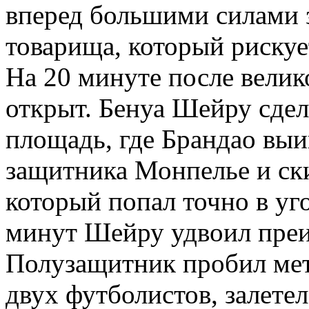
вперед большими силами 
товарища, который рискуе
На 20 минуте после вели
открыт. Бенуа Шейру сде
площадь, где Брандао выи
защитника Монпелье и ски
который попал точно в уг
минут Шейру удвоил преи
Полузащитник пробил метр
двух футболистов, залете