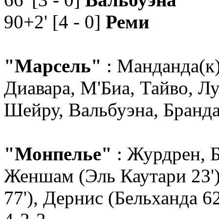
90+2' [4 - 0]
Реми
"Марсель"
: Манданда(к)
Диавара, М'Биа, Тайво, Лу
Шейру, Вальбуэна, Брандао
"Монпелье"
: Журдрен, 
Женшам (Эль Каутари 23')
77'), Дернис (Бельханда 62