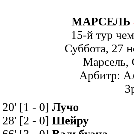
МАРСЕЛЬ
15-й тур че
Суббота, 27 
Марсель,
Арбитр: А
З
20' [1 - 0]
Лучо
28' [2 - 0]
Шейру
66' [3 - 0]
Вальбуэна