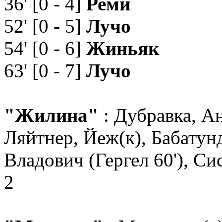
36' [0 - 4]
Р
еми
52' [0 - 5]
Лучо
54' [0 - 6]
Жиньяк
63' [0 - 7]
Лучо
"Жилина"
: Дубравка, А
Ляйтнер, Йеж(к), Бабатунд
Владович (Гергел 60'), Сис
2