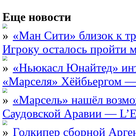
Еще новости
«Ман Сити» близок к тр
Игроку осталось пройти 
«Ньюкасл Юнайтед» инт
«Марселя» Хёйбьергом — 
«Марсель» нашёл возмо
Саудовской Аравии — L’E
Голкипер сборной Арге