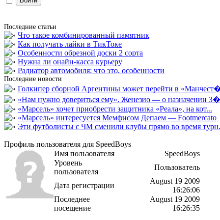
Последние статьи
Что такое комбинированный памятник
Как получать лайки в ТикТоке
Особенности обрезной доски 2 сорта
Нужна ли онайн-касса курьеру
Радиатор автомобиля: что это, особенности
Последние новости
Голкипер сборной Аргентины может перейти в «Манчест�.
«Нам нужно довериться ему». Женезио — о назначении З�.
«Марсель» хочет приобрести защитника «Реала», на кот...
«Марсель» интересуется Мемфисом Депаем — Footmercato
Эти футболисты с ЧМ сменили клубы прямо во время турн.
Профиль пользователя для SpeedBoys
Имя пользователя
SpeedBoys
Уровень
Пользователь
пользователя
August 19 2009
Дата регистрации
16:26:06
Последнее
August 19 2009
посещение
16:26:35