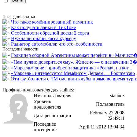
Последние статьи
Что такое комбинированный памятник
Как получать лайки в ТикТоке
Особенности обрезной доски 2 сорта
Нужна ли онайн-касса курьеру
Радиатор автомобиля: что это, особенности
Последние новости
Голкипер сборной Аргентины может перейти в «Манчест�.
«Нам нужно довериться ему». Женезио — о назначении З�.
«Марсель» хочет приобрести защитника «Реала», на кот...
«Марсель» интересуется Мемфисом Депаем — Footmercato
Эти футболисты с ЧМ сменили клубы прямо во время турн.
Профиль пользователя для stalinez
Имя пользователя
stalinez
Уровень
Пользователь
пользователя
February 27 2008
Дата регистрации
22:49:11
Последнее
April 11 2012 13:04:34
посещение