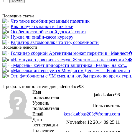
Последние статьи
Что такое комбинированный памятник
Как получать лайки в ТикТоке
Особенности обрезной доски 2 сорта
Нужна ли онайн-касса курьеру
Радиатор автомобиля: что это, особенности
Последние новости
Голкипер сборной Аргентины может перейти в «Манчест�.
«Нам нужно довериться ему». Женезио — о назначении З�.
«Марсель» хочет приобрести защитника «Реала», на кот...
«Марсель» интересуется Мемфисом Депаем — Footmercato
Эти футболисты с ЧМ сменили клубы прямо во время турн.
Профиль пользователя для jadedsolace98
Имя
jadedsolace98
пользователя
Уровень
Пользователь
пользователя
Email
kozak.abbas203@fromru.com
Дата
November 12 2014 09:25:11
регистрации
Последнее