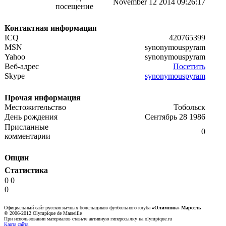
November 12 2014 09:26:17
посещение
Контактная информация
ICQ
420765399
MSN
synonymouspyram
Yahoo
synonymouspyram
Веб-адрес
Посетить
Skype
synonymouspyram
Прочая информация
Местожительство
Тобольск
День рождения
Сентябрь 28 1986
Присланные
0
комментарии
Опции
Статистика
0 0
0
Официальный сайт русскоязычных болельщиков футбольного клуба
«Олимпик» Марсель
© 2006-2012 Olympique de Marseille
При использовании материалов ставьте активную гиперссылку на olympique.ru
Карта сайта