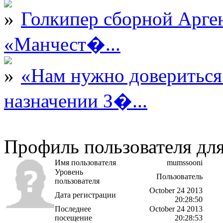
Голкипер сборной Арге
«Манчест�...
«Нам нужно довериться
назначении З�...
Профиль пользователя дл
Имя пользователя
mumssooni
Уровень
Пользователь
пользователя
October 24 2013
Дата регистрации
20:28:50
Последнее
October 24 2013
посещение
20:28:53