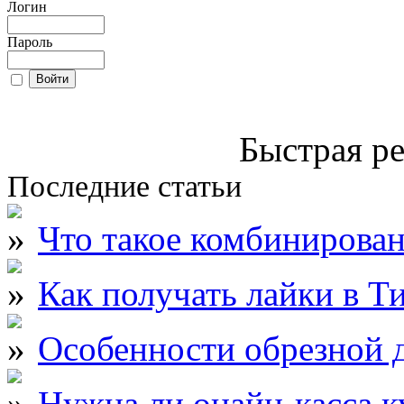
Логин
Пароль
Быстрая ре
Последние статьи
Что такое комбинирова
Как получать лайки в Т
Особенности обрезной д
Нужна ли онайн-касса к