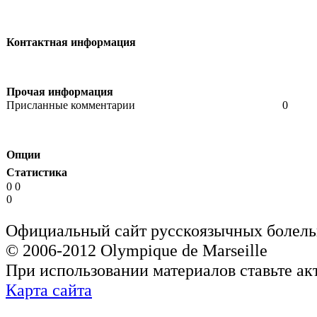
Контактная информация
Прочая информация
Присланные комментарии
0
Опции
Статистика
0 0
0
Официальный сайт русскоязычных болель
© 2006-2012 Olympique de Marseille
При использовании материалов ставьте ак
Карта сайта