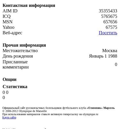
Контактная информация
AIM ID
35355433
ICQ
5765675
MSN
657656
Yahoo
67575
Веб-адрес
Посетить
Прочая информация
Местожительство
Москва
День рождения
Январь 1 1988
Присланные
0
комментарии
Опции
Статистика
0 0
0
Официальный сайт русскоязычных болельщиков футбольного клуба
«Олимпик» Марсель
© 2006-2012 Olympique de Marseille
При использовании материалов ставьте активную гиперссылку на olympique.ru
Карта сайта