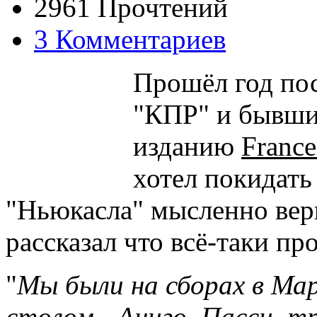
2961 Прочтений
3 Комментариев
Прошёл год по
"КПР" и бывши
изданию
France
хотел покидат
"Ньюкасла" мысленно верн
рассказал что всё-таки пр
"
Мы были на сборах в Мар
столом - Аниго, Пасси, т