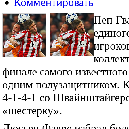
Комментировать
Пеп Гв
единог
игроков
коллект
финале самого известного 
одним полузащитником. К
4-1-4-1 со Швайнштайгер
«шестерку».
Люсьен Фавре избрал боле