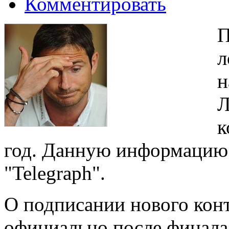
Комментировать
П
л
н
Л
к
год. Данную информацию 
"Telegraph".
О подписании нового конт
официально после финала