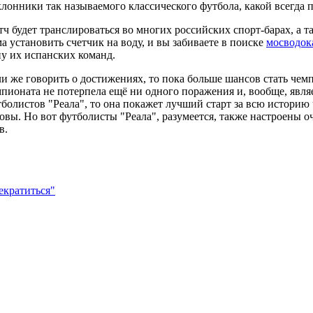
лонники так называемого классического футбола, какой всегда 
ч будет транслироваться во многих российских спорт-барах, а т
а установить счетчик на воду, и вы забиваете в поиске
мосводок
у их испанских команд.
и же говорить о достижениях, то пока больше шансов стать чем
пионата не потерпела ещё ни одного поражения и, вообще, явля
болистов "Реала", то она покажет лучший старт за всю историю
овы. Но вот футболисты "Реала", разумеется, также настроены о
в.
екратиться"