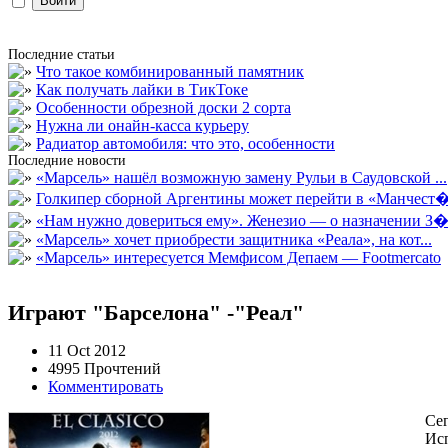
Последние статьи
Что такое комбинированный памятник
Как получать лайки в ТикТоке
Особенности обрезной доски 2 сорта
Нужна ли онайн-касса курьеру
Радиатор автомобиля: что это, особенности
Последние новости
«Марсель» нашёл возможную замену Рульи в Саудовской ...
Голкипер сборной Аргентины может перейти в «Манчест�.
«Нам нужно довериться ему». Женезио — о назначении З�.
«Марсель» хочет приобрести защитника «Реала», на кот...
«Марсель» интересуется Мемфисом Депаем — Footmercato
Играют "Барселона" -"Реал"
11 Oct 2012
4995 Прочтений
Комментировать
Сег
Исп