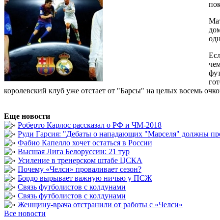
пок
Мат
дом
одн
Есл
чем
фут
гот
королевский клуб уже отстает от "Барсы" на целых восемь очко
Еще новости
Роберто Карлос рассказал о РФ и ЧМ-2018
Руди Гарсия: "Дебаты о нападающих "Марселя" должны пр
Фабио Капелло хочет остаться в России
Высшая Лига Белоруссии: 21 тур
Усиление в тренерском штабе ЦСКА
Почему «Челси» проваливает сезон?
Бордо вырывает важную ничью у ПСЖ
Связь футболистов с колдунами
Связь футболистов с колдунами
Женщину-врача отстранили от работы с «Челси»
Все новости