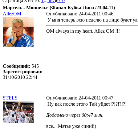
Страница 8 из 10:
1
...
5
6
7
8
9
10
Марсель - Монпелье (Финал Кубка Лиги /23.04.11)
AllezOM
Опубликовано 24-04-2011 00:46
У мня теперь всю неделю на лице будет ул
OM always in my heart. Allez OM !!!
Сообщений:
545
Зарегистрирован:
31/10/2010 22:44
STELS
Опубликовано 24-04-2011 00:47
Ну как после этого Тай уйдет!?!?!?!?!
Добавлено через 00:47 мин.
все... Матье уже синий)