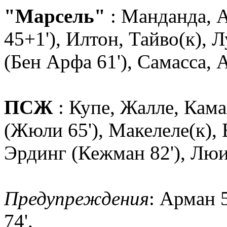
"Марсель"
: Манданда, А
45+1'), Илтон, Тайво(к), 
(Бен Арфа 61'), Самасса, 
ПСЖ
: Купе, Жалле, Кама
(Жюли 65'), Макелеле(к), 
Эрдинг (Кежман 82'), Люин
Предупреждения
: Арман 5
74'.