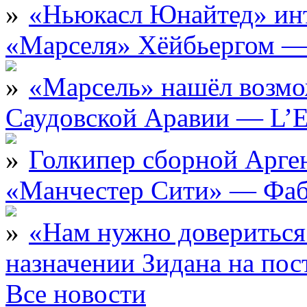
«Ньюкасл Юнайтед» инт
«Марселя» Хёйбьергом — 
«Марсель» нашёл возмо
Саудовской Аравии — L’E
Голкипер сборной Арге
«Манчестер Сити» — Фаб
«Нам нужно довериться
назначении Зидана на по
Все новости