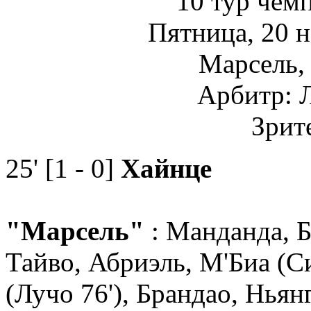
10 тур чем
Пятница, 20 
Марсель,
Арбитр: 
Зрит
25' [1 - 0]
Хайнце
"Марсель"
: Манданда, 
Тайво, Абриэль, М'Биа (С
(Лучо 76'), Брандао, Ньянг(