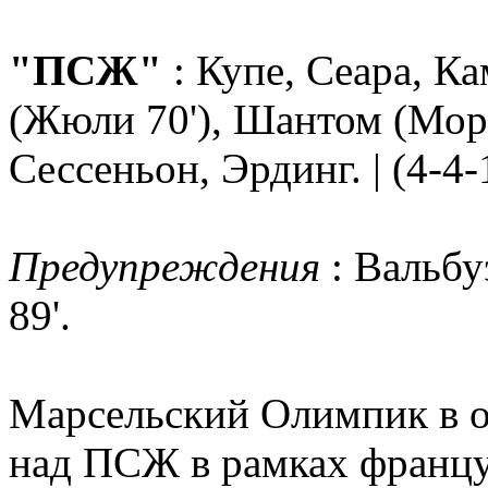
"ПСЖ"
: Купе, Сеара, Ка
(Жюли 70'), Шантом (Мори
Сессеньон, Эрдинг. | (4-4-
Предупреждения
: Вальбу
89'.
Марсельский Олимпик в о
над ПСЖ в рамках францу