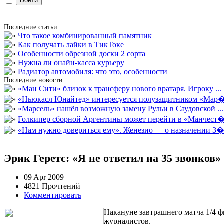
Последние статьи
Что такое комбинированный памятник
Как получать лайки в ТикТоке
Особенности обрезной доски 2 сорта
Нужна ли онайн-касса курьеру
Радиатор автомобиля: что это, особенности
Последние новости
«Ман Сити» близок к трансферу нового вратаря. Игроку ...
«Ньюкасл Юнайтед» интересуется полузащитником «Мар�
«Марсель» нашёл возможную замену Рульи в Саудовской ...
Голкипер сборной Аргентины может перейти в «Манчест�.
«Нам нужно довериться ему». Женезио — о назначении З�.
Эрик Геретс: «Я не ответил на 35 звонков»
09 Apr 2009
4821 Прочтений
Комментировать
Накануне завтрашнего матча 1/4 
журналистов.