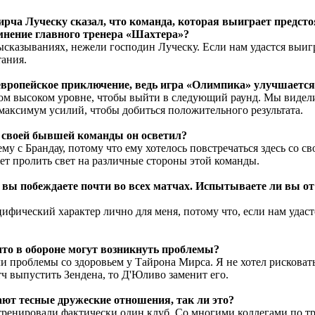
рча Луческу сказал, что команда, которая выиграет предст
 мнение главного тренера «Шахтера»?
сказываниях, нежели господин Луческу. Если нам удастся выигра
ания.
вропейское приключение, ведь игра «Олимпика» улучшается 
самом высоком уровне, чтобы выйти в следующий раунд. Мы виде
максимум усилий, чтобы добиться положительного результата.
и своей бывшей команды он осветил?
му с Брандау, потому что ему хотелось повстречаться здесь со с
ет пролить свет на различные стороны этой команды.
 вы побеждаете почти во всех матчах. Испытываете ли вы о
фический характер лично для меня, потому что, если нам удастс
то в обороне могут возникнуть проблемы?
 проблемы со здоровьем у Тайрона Мирса. Я не хотел рисковать.
тч выпустить Зендена, то Д'Юливо заменит его.
ают тесные дружеские отношения, так ли это?
енировали фактически один клуб. Со многими коллегами по тре