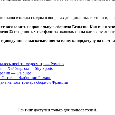
 что наши взгляды сходны в вопросах дисциплины, тактики и, в н
жет возглавить национальную сборную Бельгии. Как вы к это
 меня 35 непринятых телефонных звонков, ни на один я не ответи
единодушные высказывания за вашу кандидатуру на пост гл
сталось пройти медосмотр — Романо
ля» Хёйбьергом — Sky Sports
равии — L’Equipe
ер Сити» — Фабрицио Романо
ана на пост тренера сборной Франции
Рейтинг доступен только для пользователей.