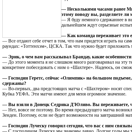
— Несколькими часами ранее Ми
этому поводу вы, разделяете ли
— Я буду немного сдержаннее в вы
дальнейшем ждут серьезные испыт
— Как команда переживает это е
— Все отдают себе отчет в том, что нам придется играть на 
раундах: «Тоттенхэм», ЦСКА. Так что нужно будет приложить 
— Эрик, о чем вам рассказывал Брандау, какие особенност
— До этого момента я не слишком много разговаривал на эту те
конкретнее побеседовать с ним о «Шахтере». Надеюсь, он смож
— Господин Геретс, сейчас «Олимпик» на большом подъеме,
сдержаны?
— Во-первых, два предстоящих матча с «Шахтером» носят специ
Кубка УЕФА. Эти матчи имеют для меня огромное значение.
— Вы взяли в Донецк Седрика Д'Юливо. Вы переживаете, ч
— Нет, вовсе не поэтому. Во время предыдущего матча возникли
Зенден. Поэтому, если не будет возможности на завтрашний ма
— Господин Луческу говорил сегодня, что вас с ним связыв
— С господином Луческу мы знакомы давно. Долгие годы мы тр