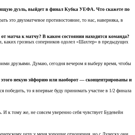
оящую дуэль, выйдет в финал Кубка УЕФА. Что скажете по
ть это двухматчевое противостояние, то нас, наверняка, в
от матча к матчу? В каком состоянии находится команда?
ли, каких грозных соперников одолел «Шахтер» в предыдущих
воими друзьями. Думаю, сегодня вечером я выберу время, чтобы
т этого некую эйфорию или наоборот — сконцентрированы и
я победить, то я впервые буду принимать участие в 1/2 финала
 И к тому же, не совсем уверенно себя чувствует Будевейн
нерскому цеху у меня хорошие отношения, но с Луческу они,