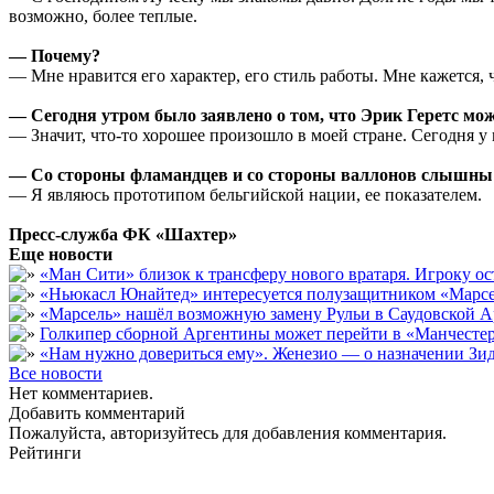
возможно, более теплые.
— Почему?
— Мне нравится его характер, его стиль работы. Мне кажется,
— Сегодня утром было заявлено о том, что Эрик Геретс мо
— Значит, что-то хорошее произошло в моей стране. Сегодня у
— Со стороны фламандцев и со стороны валлонов слышны 
— Я являюсь прототипом бельгийской нации, ее показателем.
Пресс-служба ФК «Шахтер»
Еще новости
«Ман Сити» близок к трансферу нового вратаря. Игроку о
«Ньюкасл Юнайтед» интересуется полузащитником «Марсе
«Марсель» нашёл возможную замену Рульи в Саудовской А
Голкипер сборной Аргентины может перейти в «Манчест
«Нам нужно довериться ему». Женезио — о назначении Зид
Все новости
Нет комментариев.
Добавить комментарий
Пожалуйста, авторизуйтесь для добавления комментария.
Рейтинги