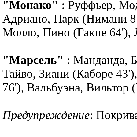
"Монако"
: Руффьер, Мо
Адриано, Парк (Нимани 81'
Молло, Пино (Гакпе 64'), 
"Марсель"
: Манданда, Б
Тайво, Зиани (Каборе 43'
76'), Вальбуэна, Вильтор (
Предупреждение
: Покрива