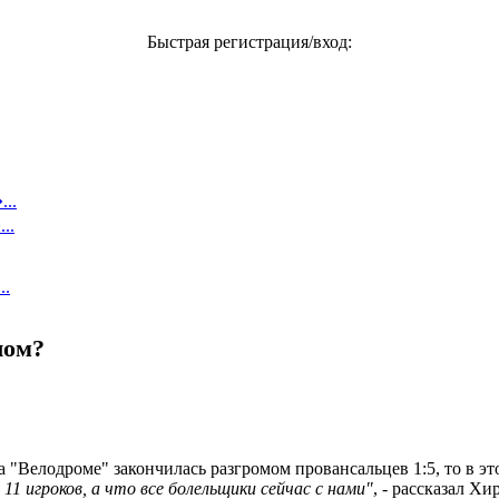
Быстрая регистрация/вход:
..
..
..
лом?
"Велодроме" закончилась разгромом провансальцев 1:5, то в это
11 игроков, а что все болельщики сейчас с нами"
, - рассказал Х