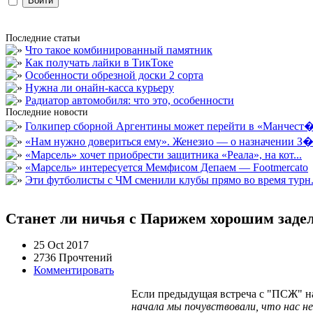
Последние статьи
Что такое комбинированный памятник
Как получать лайки в ТикТоке
Особенности обрезной доски 2 сорта
Нужна ли онайн-касса курьеру
Радиатор автомобиля: что это, особенности
Последние новости
Голкипер сборной Аргентины может перейти в «Манчест�.
«Нам нужно довериться ему». Женезио — о назначении З�.
«Марсель» хочет приобрести защитника «Реала», на кот...
«Марсель» интересуется Мемфисом Депаем — Footmercato
Эти футболисты с ЧМ сменили клубы прямо во время турн.
Станет ли ничья с Парижем хорошим заде
25 Oct 2017
2736 Прочтений
Комментировать
Если предыдущая встреча с "ПСЖ" на 
начала мы почувствовали, что нас не 