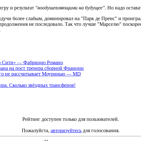
игру и результат
"воодушевляющими на будущее"
. Но надо остав
дучи более слабым, доминировал на "Парк де Пренс" и проиграл
. продолжения не последовало. Так что лучше "Марселю" поскоре
.
ер Сити» — Фабрицио Романо
ана на пост тренера сборной Франции
рого не рассчитывает Моуринью — MD
ра. Сколько звёздных трансферов!
Рейтинг доступен только для пользователей.
Пожалуйста,
авторизуйтесь
для голосования.