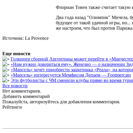
Флориан Товен также считает такую 
Два года назад "Олимпик" Мичела, бу
будущее от такой удачной игры, но..
же настроем, что был против Парижа
Источник: La Provence
Еще новости
Голкипер сборной Аргентины может перейти в «Манчест
«Нам нужно довериться ему». Женезио — о назначении Зид
«Марсель» хочет приобрести защитника «Реала», на кото
«Марсель» интересуется Мемфисом Депаем — Footmercato
Эти футболисты с ЧМ сменили клубы прямо во время турни
Все новости
Нет комментариев.
Добавить комментарий
Пожалуйста, авторизуйтесь для добавления комментария.
Рейтинги