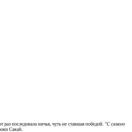
т раз последовала ничья, чуть не ставшая победой.
"С самого
ироки Сакай.