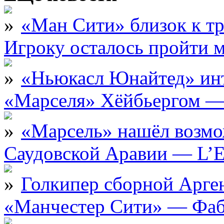
«Ман Сити» близок к тр
Игроку осталось пройти 
«Ньюкасл Юнайтед» инт
«Марселя» Хёйбьергом — 
«Марсель» нашёл возмо
Саудовской Аравии — L’E
Голкипер сборной Арге
«Манчестер Сити» — Фаб