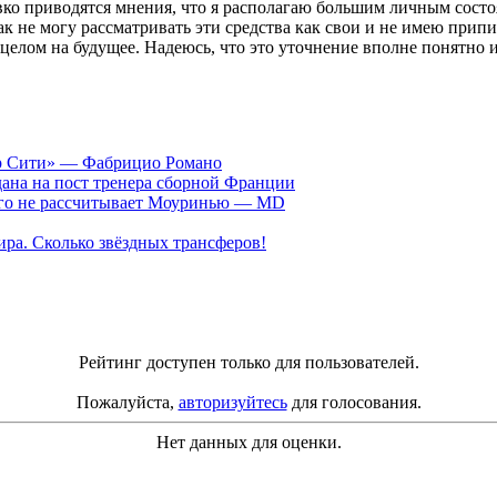
ловко приводятся мнения, что я располагаю большим личным сос
к не могу рассматривать эти средства как свои и не имею прип
ицелом на будущее. Надеюсь, что это уточнение вполне понятно
ер Сити» — Фабрицио Романо
ана на пост тренера сборной Франции
рого не рассчитывает Моуринью — MD
ра. Сколько звёздных трансферов!
Рейтинг доступен только для пользователей.
Пожалуйста,
авторизуйтесь
для голосования.
Нет данных для оценки.