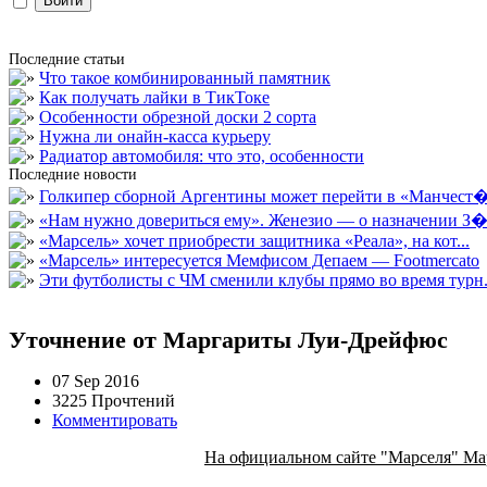
Последние статьи
Что такое комбинированный памятник
Как получать лайки в ТикТоке
Особенности обрезной доски 2 сорта
Нужна ли онайн-касса курьеру
Радиатор автомобиля: что это, особенности
Последние новости
Голкипер сборной Аргентины может перейти в «Манчест�.
«Нам нужно довериться ему». Женезио — о назначении З�.
«Марсель» хочет приобрести защитника «Реала», на кот...
«Марсель» интересуется Мемфисом Депаем — Footmercato
Эти футболисты с ЧМ сменили клубы прямо во время турн.
Уточнение от Маргариты Луи-Дрейфюс
07 Sep 2016
3225 Прочтений
Комментировать
На официальном сайте "Марселя" Ма