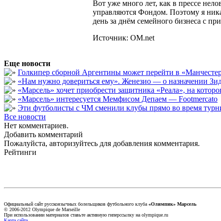
Вот уже много лет, как в прессе не
управляются Фондом. Поэтому я ника
день за днём семейного бизнеса с пр
Источник: OM.net
Еще новости
Голкипер сборной Аргентины может перейти в «Манчест
«Нам нужно довериться ему». Женезио — о назначении Зид
«Марсель» хочет приобрести защитника «Реала», на кото
«Марсель» интересуется Мемфисом Депаем — Footmercato
Эти футболисты с ЧМ сменили клубы прямо во время турни
Все новости
Нет комментариев.
Добавить комментарий
Пожалуйста, авторизуйтесь для добавления комментария.
Рейтинги
Официальный сайт русскоязычных болельщиков футбольного клуба
«Олимпик» Марсель
© 2006-2012 Olympique de Marseille
При использовании материалов ставьте активную гиперссылку на olympique.ru
Карта сайта