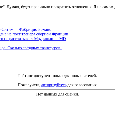
ле“. Думаю, будет правильно прекратить отношения. Я на самом д
ер Сити» — Фабрицио Романо
ана на пост тренера сборной Франции
рого не рассчитывает Моуринью — MD
ра. Сколько звёздных трансферов!
Рейтинг доступен только для пользователей.
Пожалуйста,
авторизуйтесь
для голосования.
Нет данных для оценки.