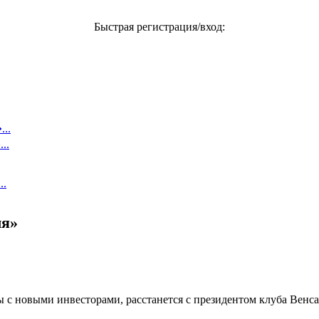
Быстрая регистрация/вход:
..
..
..
ля»
ы с новыми инвесторами, расстанется с президентом клуба Венс