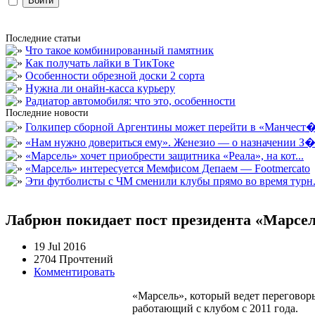
Последние статьи
Что такое комбинированный памятник
Как получать лайки в ТикТоке
Особенности обрезной доски 2 сорта
Нужна ли онайн-касса курьеру
Радиатор автомобиля: что это, особенности
Последние новости
Голкипер сборной Аргентины может перейти в «Манчест�.
«Нам нужно довериться ему». Женезио — о назначении З�.
«Марсель» хочет приобрести защитника «Реала», на кот...
«Марсель» интересуется Мемфисом Депаем — Footmercato
Эти футболисты с ЧМ сменили клубы прямо во время турн.
Лабрюн покидает пост президента «Марсе
19 Jul 2016
2704 Прочтений
Комментировать
«Марсель», который ведет переговор
работающий с клубом с 2011 года.