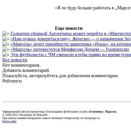
«Я не буду больше работать в „Марсе
Еще новости
Голкипер сборной Аргентины может перейти в «Манчест
«Нам нужно довериться ему». Женезио — о назначении Зид
«Марсель» хочет приобрести защитника «Реала», на кото
«Марсель» интересуется Мемфисом Депаем — Footmercato
Эти футболисты с ЧМ сменили клубы прямо во время турни
Все новости
Нет комментариев.
Добавить комментарий
Пожалуйста, авторизуйтесь для добавления комментария.
Рейтинги
Официальный сайт русскоязычных болельщиков футбольного клуба
«Олимпик» Марсель
© 2006-2012 Olympique de Marseille
При использовании материалов ставьте активную гиперссылку на olympique.ru
Карта сайта