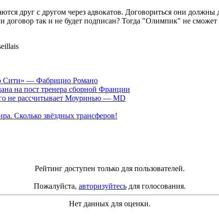
тся друг с другом через адвокатов. Договориться они должны д
и договор так и не будет подписан? Тогда "Олимпик" не сможет
illais
ер Сити» — Фабрицио Романо
ана на пост тренера сборной Франции
рого не рассчитывает Моуринью — MD
ра. Сколько звёздных трансферов!
Рейтинг доступен только для пользователей.
Пожалуйста,
авторизуйтесь
для голосования.
Нет данных для оценки.