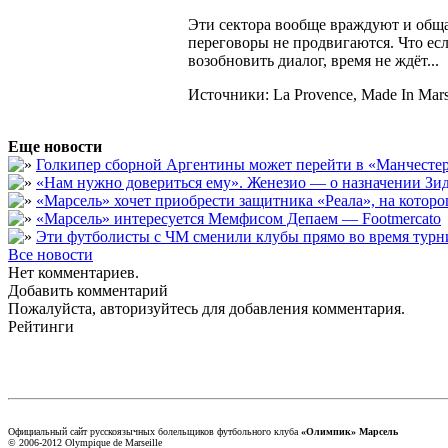
Эти сектора вообще враждуют и общаю
переговоры не продвигаются. Что есл
возобновить диалог, время не ждёт...
Источники: La Provence, Made In Marse
Еще новости
Голкипер сборной Аргентины может перейти в «Манчест
«Нам нужно довериться ему». Женезио — о назначении Зид
«Марсель» хочет приобрести защитника «Реала», на кото
«Марсель» интересуется Мемфисом Депаем — Footmercato
Эти футболисты с ЧМ сменили клубы прямо во время турни
Все новости
Нет комментариев.
Добавить комментарий
Пожалуйста, авторизуйтесь для добавления комментария.
Рейтинги
Официальный сайт русскоязычных болельщиков футбольного клуба
«Олимпик» Марсель
© 2006-2012 Olympique de Marseille