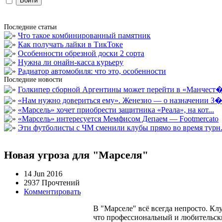
Последние статьи
Что такое комбинированный памятник
Как получать лайки в ТикТоке
Особенности обрезной доски 2 сорта
Нужна ли онайн-касса курьеру
Радиатор автомобиля: что это, особенности
Последние новости
Голкипер сборной Аргентины может перейти в «Манчест�.
«Нам нужно довериться ему». Женезио — о назначении З�.
«Марсель» хочет приобрести защитника «Реала», на кот...
«Марсель» интересуется Мемфисом Депаем — Footmercato
Эти футболисты с ЧМ сменили клубы прямо во время турн.
Новая угроза для "Марселя"
14 Jun 2016
2937 Прочтений
Комментировать
В "Марселе" всё всегда непросто. Кл
что профессиональный и любительски