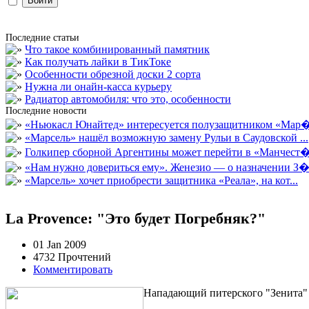
Последние статьи
Что такое комбинированный памятник
Как получать лайки в ТикТоке
Особенности обрезной доски 2 сорта
Нужна ли онайн-касса курьеру
Радиатор автомобиля: что это, особенности
Последние новости
«Ньюкасл Юнайтед» интересуется полузащитником «Мар�
«Марсель» нашёл возможную замену Рульи в Саудовской ...
Голкипер сборной Аргентины может перейти в «Манчест�.
«Нам нужно довериться ему». Женезио — о назначении З�.
«Марсель» хочет приобрести защитника «Реала», на кот...
La Provence: "Это будет Погребняк?"
01 Jan 2009
4732 Прочтений
Комментировать
Нападающий питерского "Зенита" 