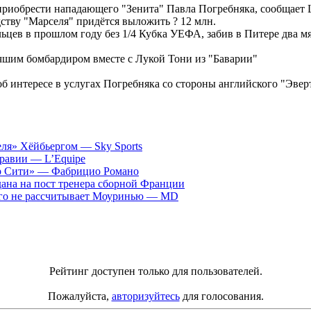
риобрести нападающего "Зенита" Павла Погребняка, сообщает L
ству "Марселя" придётся выложить ? 12 млн.
цев в прошлом году без 1/4 Кубка УЕФА, забив в Питере два мя
учшим бомбардиром вместе с Лукой Тони из "Баварии"
б интересе в услугах Погребняка со стороны английского "Эвер
ля» Хёйбьергом — Sky Sports
равии — L’Equipe
ер Сити» — Фабрицио Романо
ана на пост тренера сборной Франции
рого не рассчитывает Моуринью — MD
Рейтинг доступен только для пользователей.
Пожалуйста,
авторизуйтесь
для голосования.