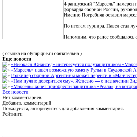
Французский "Марсель" намерен п
форварда сборной России, руковод
Именно Погребняк оставил марсель
По итогам турнира, Павел стал л
Напомним, что ранее сообщалось о
( ссылка на olympique.ru обязательна )
Еще новости
«Ньюкасл Юнайтед» интересуется полузащитником «Марсе
«Марсель» нашёл возможную замену Рульи в Саудовской А
Голкипер сборной Аргентины может перейти в «Манчест
«Нам нужно довериться ему». Женезио — о назначении Зид
«Марсель» хочет приобрести защитника «Реала», на кото
Все новости
Нет комментариев.
Добавить комментарий
Пожалуйста, авторизуйтесь для добавления комментария.
Рейтинги