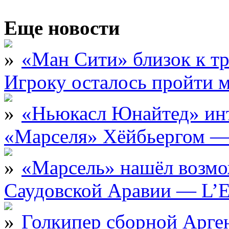
Еще новости
«Ман Сити» близок к тр
Игроку осталось пройти 
«Ньюкасл Юнайтед» инт
«Марселя» Хёйбьергом — 
«Марсель» нашёл возмо
Саудовской Аравии — L’E
Голкипер сборной Арге