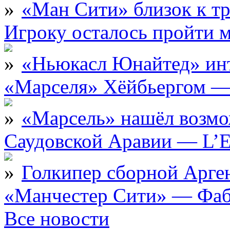
«Ман Сити» близок к тр
Игроку осталось пройти 
«Ньюкасл Юнайтед» инт
«Марселя» Хёйбьергом — 
«Марсель» нашёл возмо
Саудовской Аравии — L’E
Голкипер сборной Арге
«Манчестер Сити» — Фаб
Все новости