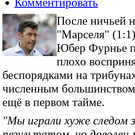
Комментировать
После ничьей н
"Марселя" (1:1
Юбер Фурнье по
плохо восприня
беспорядками на трибунах
численным большинством
ещё в первом тайме.
"Мы играли хуже следом з
результатом, но доволен 