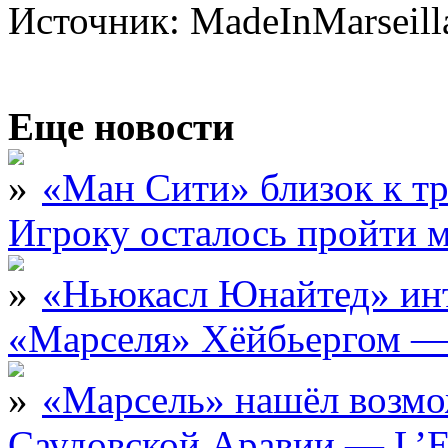
Источник: MadeInMarseill
Еще новости
«Ман Сити» близок к тр
Игроку осталось пройти 
«Ньюкасл Юнайтед» инт
«Марселя» Хёйбьергом — 
«Марсель» нашёл возмо
Саудовской Аравии — L’E