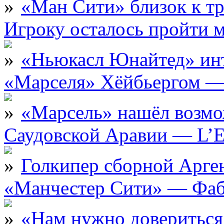
«Ман Сити» близок к тр
Игроку осталось пройти 
«Ньюкасл Юнайтед» инт
«Марселя» Хёйбьергом — 
«Марсель» нашёл возмо
Саудовской Аравии — L’E
Голкипер сборной Арге
«Манчестер Сити» — Фаб
«Нам нужно довериться