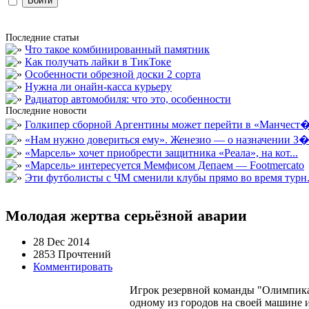
Последние статьи
Что такое комбинированный памятник
Как получать лайки в ТикТоке
Особенности обрезной доски 2 сорта
Нужна ли онайн-касса курьеру
Радиатор автомобиля: что это, особенности
Последние новости
Голкипер сборной Аргентины может перейти в «Манчест�.
«Нам нужно довериться ему». Женезио — о назначении З�.
«Марсель» хочет приобрести защитника «Реала», на кот...
«Марсель» интересуется Мемфисом Депаем — Footmercato
Эти футболисты с ЧМ сменили клубы прямо во время турн.
Молодая жертва серьёзной аварии
28 Dec 2014
2853 Прочтений
Комментировать
Игрок резервной команды "Олимпика"
одному из городов на своей машине и