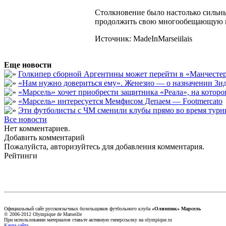
Столкновение было настолько сильны
продолжить свою многообещающую ка
Источник: MadeInMarseiilais
Еще новости
Голкипер сборной Аргентины может перейти в «Манчест
«Нам нужно довериться ему». Женезио — о назначении Зид
«Марсель» хочет приобрести защитника «Реала», на кото
«Марсель» интересуется Мемфисом Депаем — Footmercato
Эти футболисты с ЧМ сменили клубы прямо во время турни
Все новости
Нет комментариев.
Добавить комментарий
Пожалуйста, авторизуйтесь для добавления комментария.
Рейтинги
Официальный сайт русскоязычных болельщиков футбольного клуба
«Олимпик» Марсель
© 2006-2012 Olympique de Marseille
При использовании материалов ставьте активную гиперссылку на olympique.ru
Карта сайта