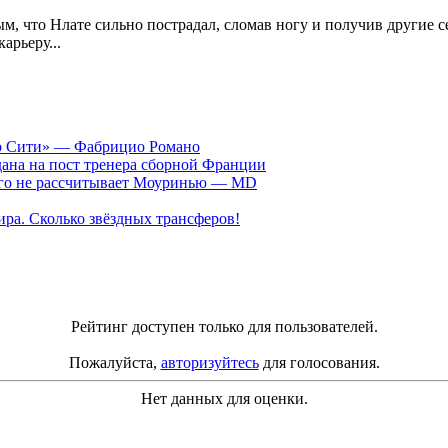
м, что Нлате сильно пострадал, сломав ногу и получив другие с
рьеру...
ер Сити» — Фабрицио Романо
ана на пост тренера сборной Франции
рого не рассчитывает Моуринью — MD
ра. Сколько звёздных трансферов!
Рейтинг доступен только для пользователей.
Пожалуйста,
авторизуйтесь
для голосования.
Нет данных для оценки.