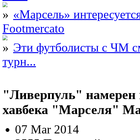
«Марсель» интересует
Footmercato
Эти футболисты с ЧМ с
турн...
"Ливерпуль" намерен 
хавбека "Марселя" М
07 Mar 2014